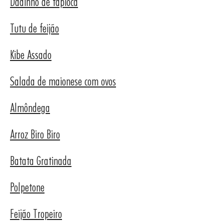
Dadinho de tapioca
RESA
Tutu de feijão
Kibe Assado
Salada de maionese com ovos
Almôndega
Arroz Biro Biro
Batata Gratinada
Polpetone
Feijão Tropeiro