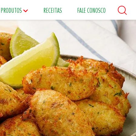
PRODUTOS
RECEITAS
FALE CONOSCO
áceos
Maioneses
Matinais
s
Food Service