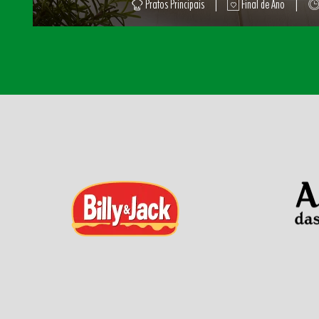
Pratos Principais
|
Final de Ano
|