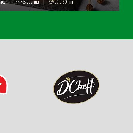
hes
|
Festa Junina
|
30 a 60 min