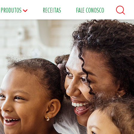
PRODUTOS
RECEITAS
FALE CONOSCO
áceos
Maioneses
Matinais
s
Food Service