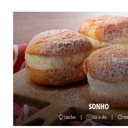
SONHO
Lanches
|
Dia-a-dia
|
mai