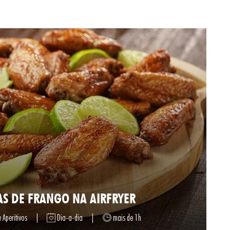
AS DE FRANGO NA AIRFRYER
 Aperitivos
|
Dia-a-dia
|
mais de 1h