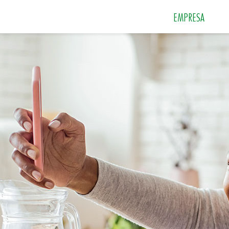
EMPRESA
 e Sobremesas
Especiarias
Grãos e Farin
Sais
Sopas e Cremes
Tempero