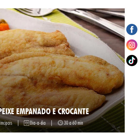
 PEIXE EMPANADO E CROCANTE
incipais
|
Dia-a-dia
|
30 a 60 min