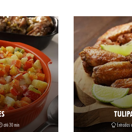
ES
TULIP
até 30 min
Entradas e