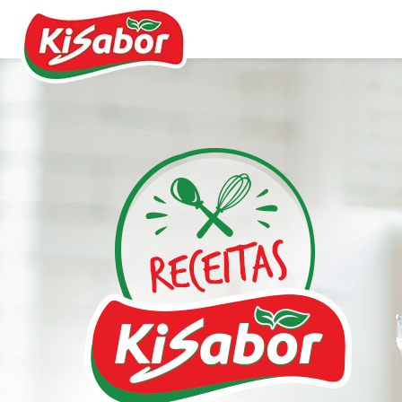
Acompanhamentos
Chás
Doces
Molhos
Pipocas