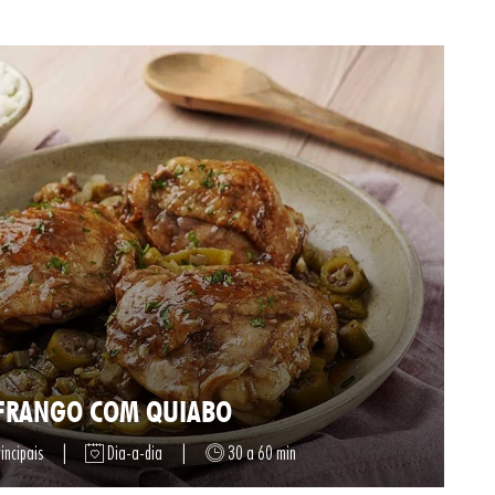
FRANGO COM QUIABO
incipais
|
Dia-a-dia
|
30 a 60 min