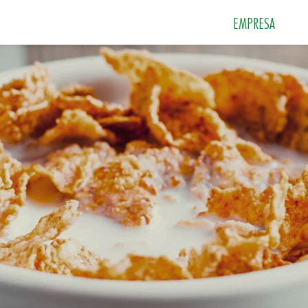
EMPRESA
 e Sobremesas
Especiarias
Grãos e Farin
Sais
Sopas e Cremes
Tempero