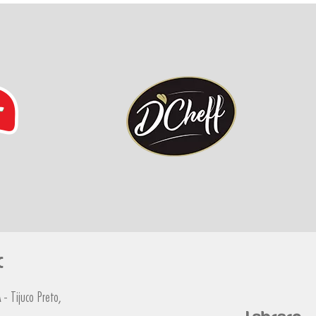
C
- Tijuco Preto,