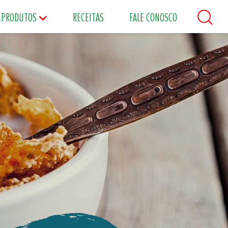
PRODUTOS
RECEITAS
FALE CONOSCO
áceos
Maioneses
Matinais
s
Food Service