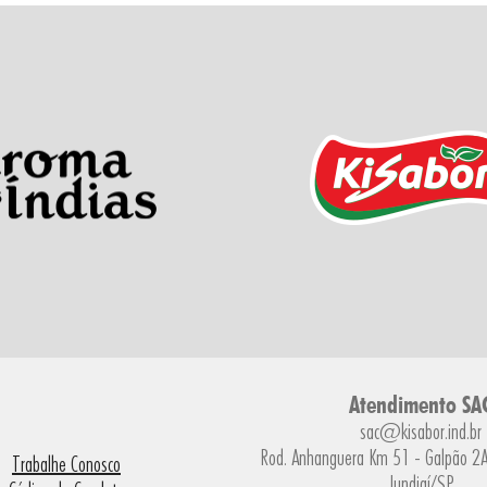
Atendimento SA
sac@kisabor.ind.br
Rod. Anhanguera Km 51 - Galpão 2A 
Trabalhe Conosco
Jundiaí/SP