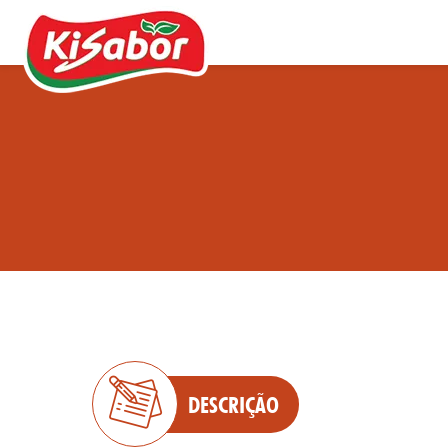
Acompanhamentos
Chás
Doces
Molhos
Pipocas
DESCRIÇÃO