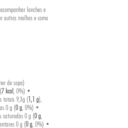
a acompanhar lanches e
zer outros molhos e como
her de sopa)
(
7 kcal
, 0%) •
s totais 9,3g (
1,1 g
),
as 0 g (
0 g
, 0%) •
s saturadas 0 g (
0 g
,
entares 0 g (
0 g
, 0%) •