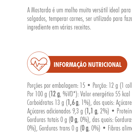
A Mostarda é um molho muito versátil ideal par
salgados, temperar carnes, ser utilizado para fa
ingrediente em várias receitas.
INFORMAÇÃO NUTRICIONAL
Porções por embalagem: 15 • Porção: 12 g (1 col
Por 100 g (
12 g
, %VD*): Valor energético 55 kcal 
Carboidratos 13 g (
1,6 g
, 1%), dos quais: Açúcare
Açúcares adicionados 9,3 g (
1,1 g
, 2%) • Proteín
Gorduras totais 0 g (
0 g
, 0%), das quais: Gordura
0%), Gorduras trans 0 g (
0 g
, 0%) • Fibras alim