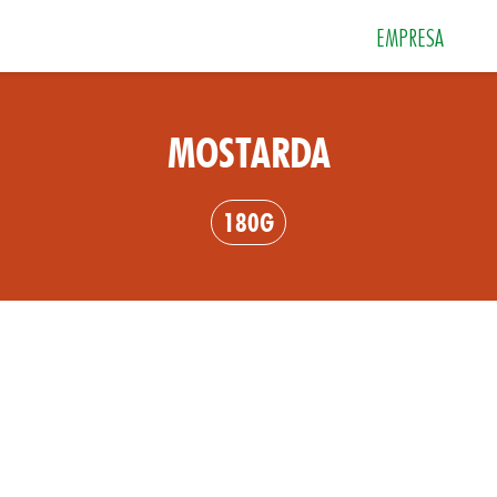
EMPRESA
MOSTARDA
 e Sobremesas
Especiarias
Grãos e Farin
180G
Sais
Sopas e Cremes
Tempero