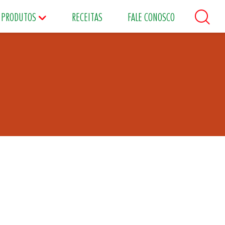
PRODUTOS
RECEITAS
FALE CONOSCO
áceos
Maioneses
Matinais
s
Food Service