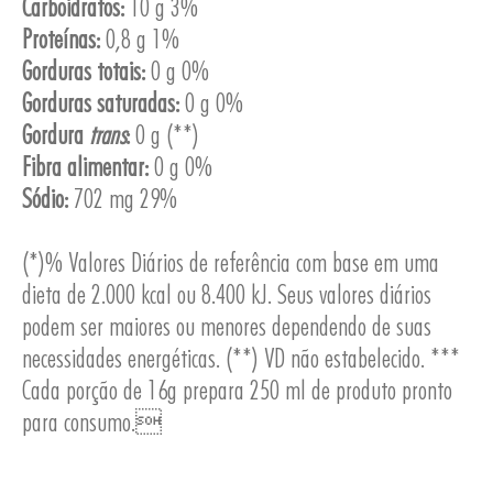
Carboidratos:
10 g 3%
Proteínas:
0,8 g 1%
Gorduras totais:
0 g 0%
Gorduras saturadas:
0 g 0%
Gordura
trans
:
0 g (**)
Fibra alimentar:
0 g 0%
Sódio:
702 mg 29%
ESA
(*)% Valores Diários de referência com base em uma
dieta de 2.000 kcal ou 8.400 kJ. Seus valores diários
podem ser maiores ou menores dependendo de suas
necessidades energéticas. (**) VD não estabelecido. ***
Cada porção de 16g prepara 250 ml de produto pronto
para consumo.