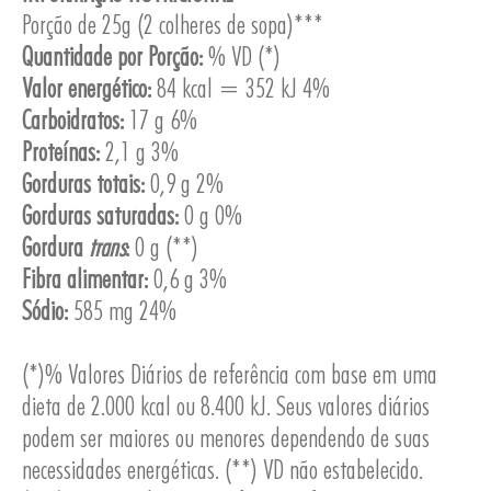
Porção de 25g (2 colheres de sopa)***
Quantidade por Porção:
% VD (*)
Valor energético:
84 kcal = 352 kJ 4%
Carboidratos:
17 g 6%
ESA
Proteínas:
2,1 g 3%
Gorduras totais:
0,9 g 2%
Gorduras saturadas:
0 g 0%
Gordura
trans
:
0 g (**)
Fibra alimentar:
0,6 g 3%
Sódio:
585 mg 24%
(*)% Valores Diários de referência com base em uma
dieta de 2.000 kcal ou 8.400 kJ. Seus valores diários
podem ser maiores ou menores dependendo de suas
necessidades energéticas. (**) VD não estabelecido.