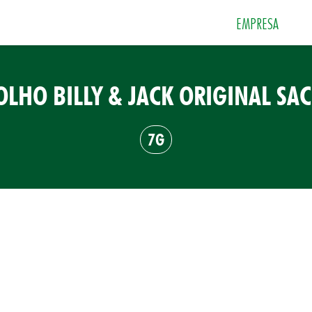
EMPRESA
LHO BILLY & JACK ORIGINAL SA
 e Sobremesas
Especiarias
Grãos e Farin
7G
Sais
Sopas e Cremes
Tempero