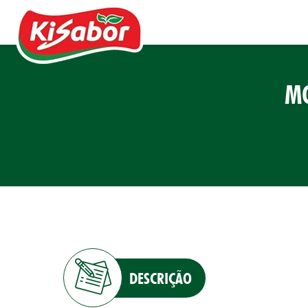
MO
Acompanhamentos
Chás
Doces
Molhos
Pipocas
DESCRIÇÃO