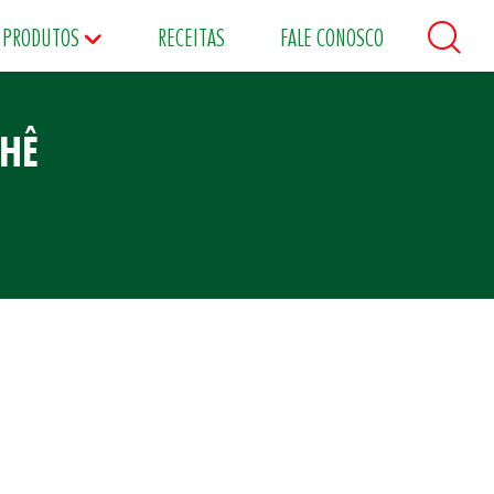
PRODUTOS
RECEITAS
FALE CONOSCO
CHÊ
áceos
Maioneses
Matinais
s
Food Service