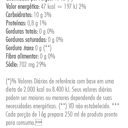
Valor energético:
47 kcal = 197 kJ 2%
Carboidratos:
10 g 3%
Proteínas:
0,8 g 1%
Gorduras totais:
0 g 0%
ESA
Gorduras saturadas:
0 g 0%
Gordura
trans
:
0 g (**)
Fibra alimentar:
0 g 0%
Sódio:
702 mg 29%
(*)% Valores Diários de referência com base em uma
dieta de 2.000 kcal ou 8.400 kJ. Seus valores diários
podem ser maiores ou menores dependendo de suas
necessidades energéticas. (**) VD não estabelecido. ***
Cada porção de 16g prepara 250 ml de produto pronto
para consumo.