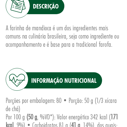
DESCRIÇÃO
A farinha de mandioca é um dos ingredientes mais
comuns na culinária brasileira, seja como ingrediente ou
acompanhamento e é base para a tradicional farofa.
INFORMAÇÃO NUTRICIONAL
Porções por embalagem: 80 • Porção: 50 g (1/3 xícara
de chá)
Por 100 g
(50 g
, %VD*): Valor energético 342 kcal (
171
kcal
, 9%) • Carboidratos 81 g (
41 g
, 14%), dos quais: