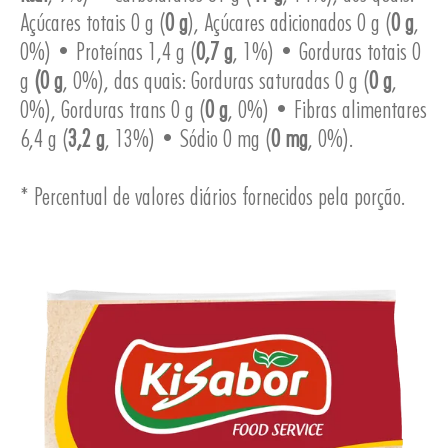
Açúcares totais 0 g (
0 g
), Açúcares adicionados 0 g (
0 g
,
0%) • Proteínas 1,4 g (
0,7 g
, 1%) • Gorduras totais 0
ESA
g
(0 g
, 0%), das quais: Gorduras saturadas 0 g (
0 g
,
0%), Gorduras trans 0 g (
0 g
, 0%) • Fibras alimentares
6,4 g (
3,2 g
, 13%) • Sódio 0 mg (
0 mg
, 0%).
* Percentual de valores diários fornecidos pela porção.