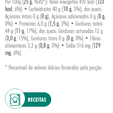
Por 100g (
25 g
, %VD*): Valor energético 492 kcal (
123
kcal
, 6%) • Carboidratos 40 g (
10 g
, 3%), dos quais:
Açúcares totais 0 g (
0 g
), Açúcares adicionados 0 g (
0 g
,
0%) • Proteínas 6,0 g (
1,5 g
, 3%) • Gorduras totais
44 g (
11 g
, 17%), das quais: Gorduras saturadas 12 g
ESA
(
3,0 g
, 15%), Gorduras trans 0 g (
0 g
, 0%) • Fibras
alimentares 3,2 g (
0,8 g
, 3%) • Sódio 516 mg (
129
mg
, 6%).
* Percentual de valores diários fornecidos pela porção.
RECEITAS