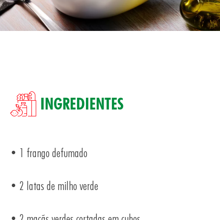
SA
INGREDIENTES
TOS
• 1 frango defumado
• 2 latas de milho verde
• 2 maçãs verdes cortadas em cubos