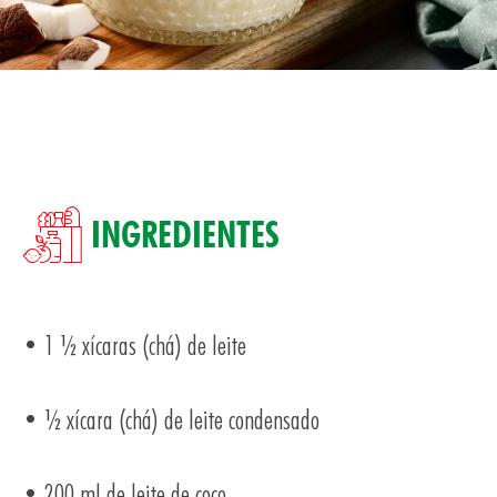
INGREDIENTES
TOS
• 1 ½ xícaras (chá) de leite
• ½ xícara (chá) de leite condensado
• 200 ml de leite de coco