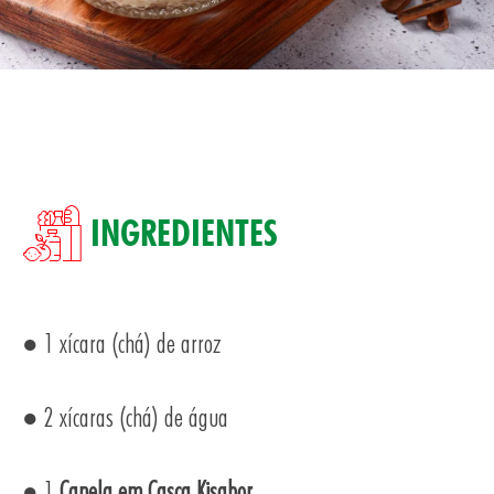
SA
INGREDIENTES
● 1 xícara (chá) de arroz
TOS
● 2 xícaras (chá) de água
● 1
Canela em Casca Kisabor