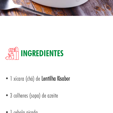
SA
INGREDIENTES
• 1 xícara (chá) de
Lentilha Kisabor
TOS
• 3 colheres (sopa) de azeite
• 1 cebola picada