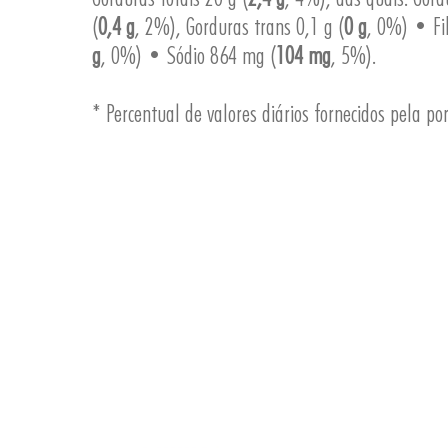
(
0,4 g
, 2%), Gorduras trans 0,1 g (
0 g
, 0%) • Fi
g
, 0%) • Sódio 864 mg (
104 mg
, 5%).
* Percentual de valores diários fornecidos pela po