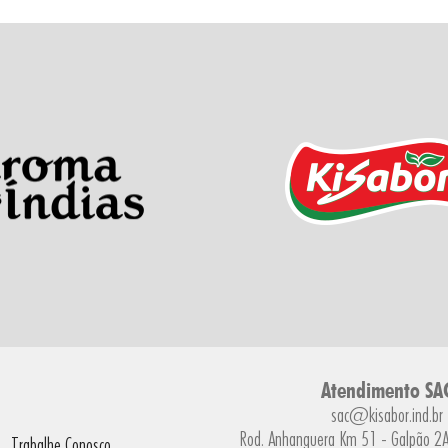
Atendimento SA
sac@kisabor.ind.br
Rod. Anhanguera Km 51 - Galpão 2A 
Trabalhe Conosco