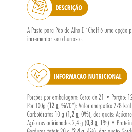
DESCRIÇÃO
A Pasta para Pão de Alho D´Cheff é uma opção pr
incrementar seu churrasco.
INFORMAÇÃO NUTRICIONAL
Porções por embalagem: Cerca de 21 • Porção: 12
Por 100g (
12 g
, %VD*): Valor energético 228 kcal
Carboidratos 10 g (
1,2 g
, 0%), dos quais: Açúcares
Açúcares adicionados 2,4 g (
0,3 g
, 1%) • Proteín
Gorduras totais 20 g (
2,4 g
, 4%), das quais: Gord