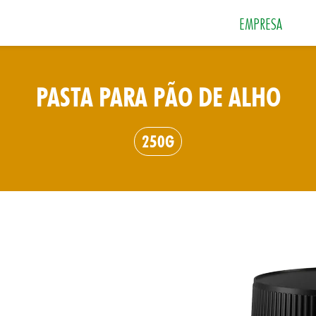
EMPRESA
PASTA PARA PÃO DE ALHO
 e Sobremesas
Especiarias
Grãos e Farin
250G
Sais
Sopas e Cremes
Tempero