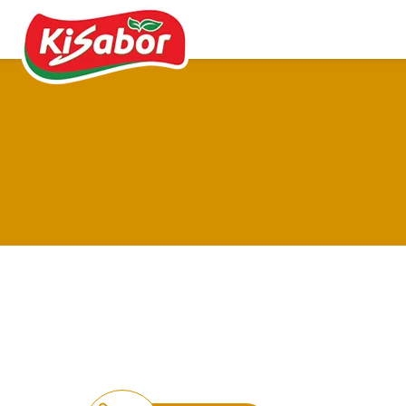
Acompanhamentos
Chás
Doces
Molhos
Pipocas