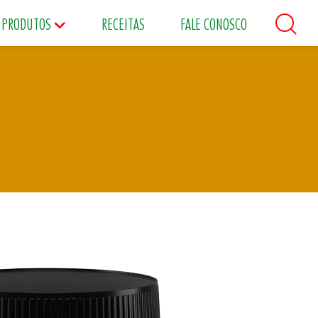
PRODUTOS
RECEITAS
FALE CONOSCO
áceos
Maioneses
Matinais
s
Food Service