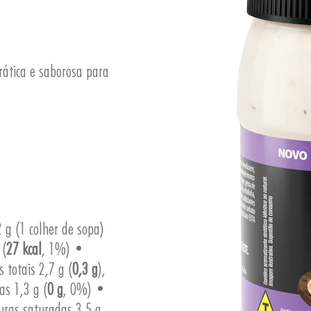
ática e saborosa para
 g (1 colher de sopa)
 (
27 kcal
, 1%) •
 totais 2,7 g (
0,3 g
),
as 1,3 g (
0 g
, 0%) •
uras saturadas 3,5 g