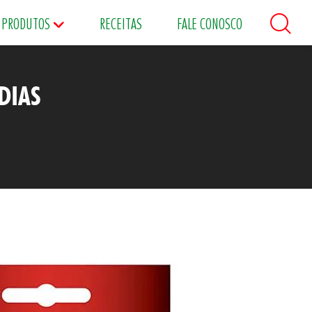
PRODUTOS
RECEITAS
FALE CONOSCO
DIAS
áceos
Maioneses
Matinais
s
Food Service