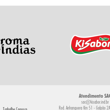
Atendimento SA
sac@kisabor.ind.br
Rod. Anhanguera Km 51 - Galpão 2A 
Trabalhe Conosco