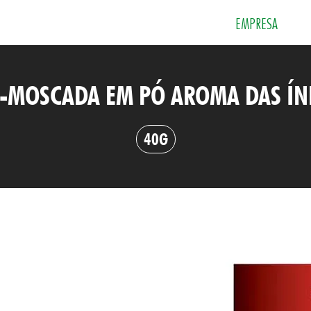
EMPRESA
-MOSCADA EM PÓ AROMA DAS ÍN
 e Sobremesas
Especiarias
Grãos e Farin
40G
Sais
Sopas e Cremes
Tempero