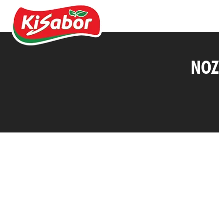
NOZ
Acompanhamentos
Chás
Doces
Molhos
Pipocas