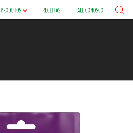
PRODUTOS
RECEITAS
FALE CONOSCO
áceos
Maioneses
Matinais
s
Food Service