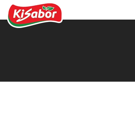
Acompanhamentos
Chás
Doces
Molhos
Pipocas