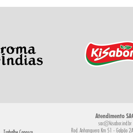
Atendimento SA
sac@kisabor.ind.br
Rod. Anhanguera Km 51 - Galpão 2A 
Trabalhe Conosco