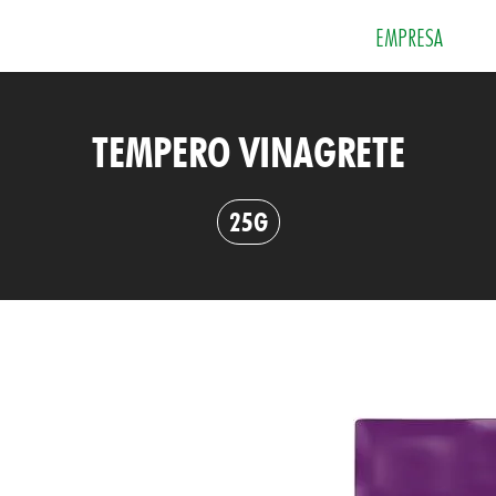
EMPRESA
TEMPERO VINAGRETE
 e Sobremesas
Especiarias
Grãos e Farin
25G
Sais
Sopas e Cremes
Tempero