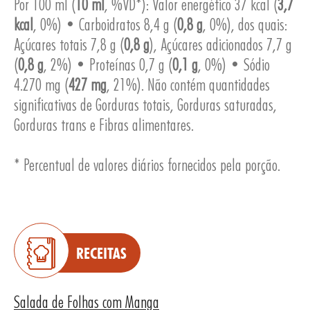
Por 100 ml (
10 ml
, %VD*): Valor energético 37 kcal (
3,7
kcal
, 0%) • Carboidratos 8,4 g (
0,8 g
, 0%), dos quais:
Açúcares totais 7,8 g (
0,8 g
), Açúcares adicionados 7,7 g
(
0,8 g
, 2%) • Proteínas 0,7 g (
0,1 g
, 0%) • Sódio
4.270 mg (
427 mg
, 21%). Não contém quantidades
ESA
significativas de Gorduras totais, Gorduras saturadas,
Gorduras trans e Fibras alimentares.
* Percentual de valores diários fornecidos pela porção.
RECEITAS
Salada de Folhas com Manga