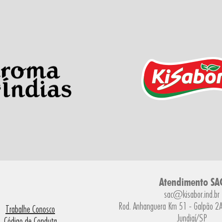
Atendimento SA
sac@kisabor.ind.br
Rod. Anhanguera Km 51 - Galpão 2A 
Trabalhe Conosco
Jundiaí/SP
Código de Conduta