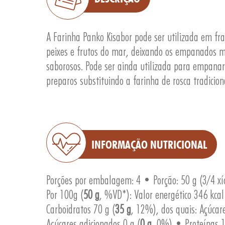
A Farinha Panko Kisabor pode ser utilizada em fra
peixes e frutos do mar, deixando os empanados m
saborosos. Pode ser ainda utilizada para empana
preparos substituindo a farinha de rosca tradicio
INFORMAÇÃO NUTRICIONAL
Porções por embalagem: 4 • Porção: 50 g (3/4 xí
Por 100g (
50 g
, %VD*): Valor energético 346 kcal
Carboidratos 70 g (
35 g
, 12%), dos quais: Açúcare
Açúcares adicionados 0 g (
0 g
, 0%) • Proteínas 1