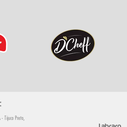
C
- Tijuco Preto,