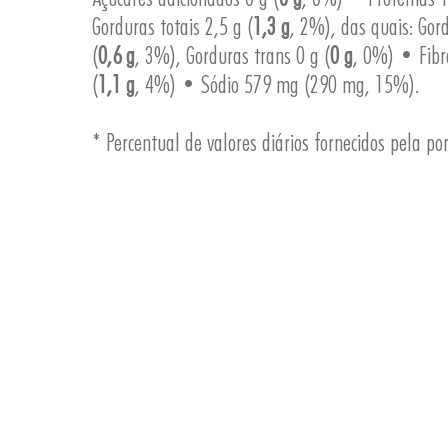
Gorduras totais 2,5 g (
1,3 g
, 2%), das quais: Gor
(
0,6 g
, 3%), Gorduras trans 0 g (
0 g
, 0%) • Fibr
(
1,1 g
, 4%) • Sódio 579 mg (290 mg, 15%).
* Percentual de valores diários fornecidos pela po