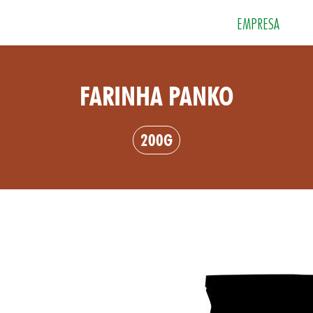
EMPRESA
FARINHA PANKO
 e Sobremesas
Especiarias
Grãos e Farin
200G
Sais
Sopas e Cremes
Tempero