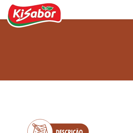
Acompanhamentos
Chás
Doces
Molhos
Pipocas
DESCRIÇÃO