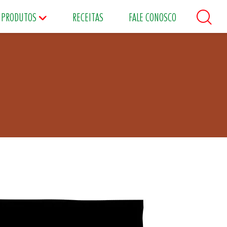
PRODUTOS
RECEITAS
FALE CONOSCO
áceos
Maioneses
Matinais
s
Food Service