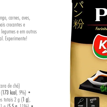
ngo, carnes, aves,
ais crocantes e
r legumes e em outros
nal. Experimente!
cara de chá)
 (
173 kcal
, 9%) •
s totais 2 g (
1 g
),
1 g (
5,5 g
, 11%) •