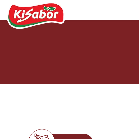
Acompanhamentos
Chás
Doces
Molhos
Pipocas