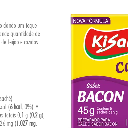
oso dando um toque
rande quantidade de
de feijão e cozidos.
sachê)
cal (
6 kcal
, 0%) •
s totais 0,1 g (
0,2 g
),
26 mg (1.
027 mg
,