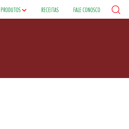
PRODUTOS
RECEITAS
FALE CONOSCO
áceos
Maioneses
Matinais
s
Food Service