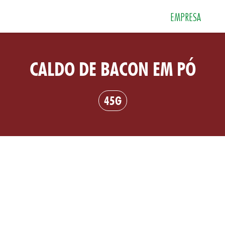
EMPRESA
CALDO DE BACON EM PÓ
 e Sobremesas
Especiarias
Grãos e Farin
45G
Sais
Sopas e Cremes
Tempero