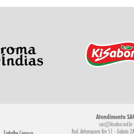
Atendimento SA
sac@kisabor.ind.br
Rod. Anhanguera Km 51 - Galpão 2A 
Trabalhe Conosco