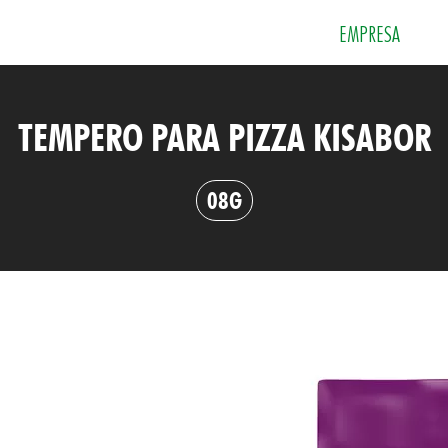
EMPRESA
TEMPERO PARA PIZZA KISABOR
 e Sobremesas
Especiarias
Grãos e Farin
08G
Sais
Sopas e Cremes
Tempero