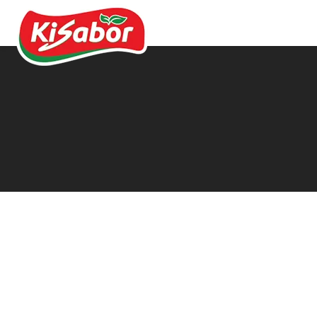
Acompanhamentos
Chás
Doces
Molhos
Pipocas