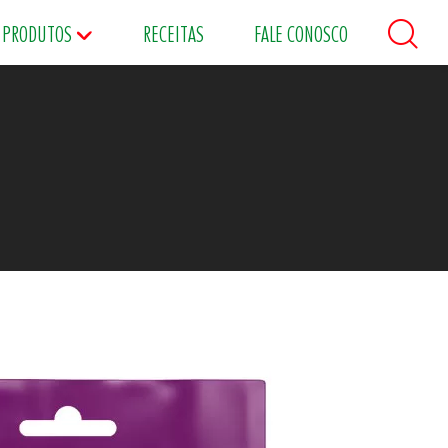
PRODUTOS
RECEITAS
FALE CONOSCO
áceos
Maioneses
Matinais
s
Food Service