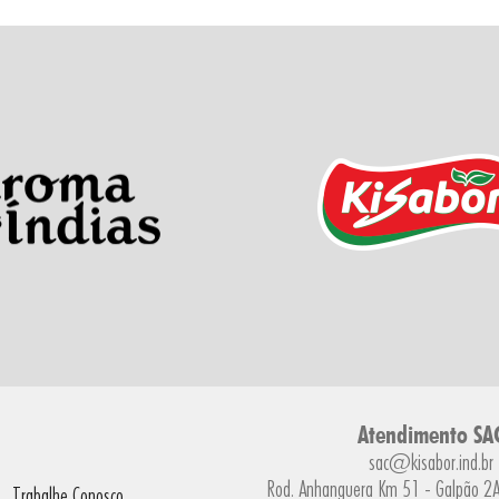
Atendimento SA
sac@kisabor.ind.br
Rod. Anhanguera Km 51 - Galpão 2A 
Trabalhe Conosco