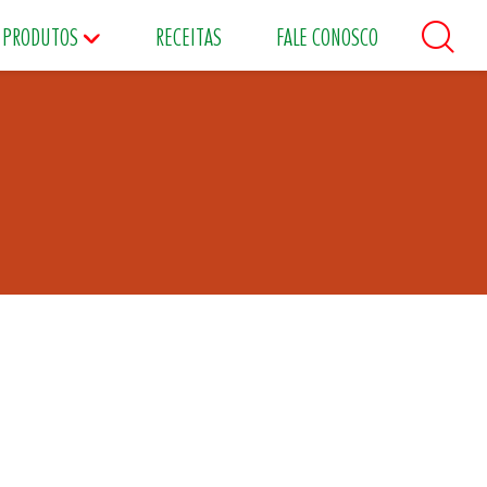
PRODUTOS
RECEITAS
FALE CONOSCO
áceos
Maioneses
Matinais
s
Food Service