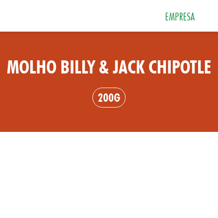
EMPRESA
MOLHO BILLY & JACK CHIPOTLE
 e Sobremesas
Especiarias
Grãos e Farin
200G
Sais
Sopas e Cremes
Tempero