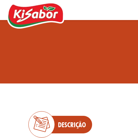
Acompanhamentos
Chás
Doces
Molhos
Pipocas
DESCRIÇÃO