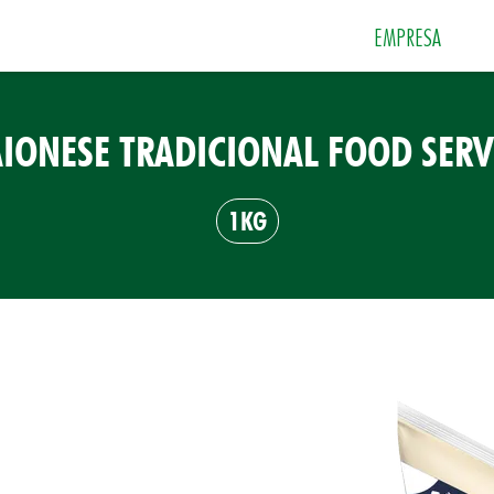
EMPRESA
IONESE TRADICIONAL FOOD SERV
 e Sobremesas
Especiarias
Grãos e Farin
1KG
Sais
Sopas e Cremes
Tempero