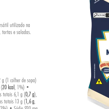
sátil utilizado na
 tortas e saladas.
 g (1 colher de sopa)
 (
20 kcal
, 1%) •
 totais 6,1 g (
0,7 g
),
s totais 13 g (
1,6 g
,
 2%) • Sódio 930 mg