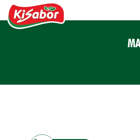
MA
Acompanhamentos
Chás
Doces
Molhos
Pipocas