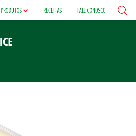
PRODUTOS
RECEITAS
FALE CONOSCO
ICE
áceos
Maioneses
Matinais
s
Food Service