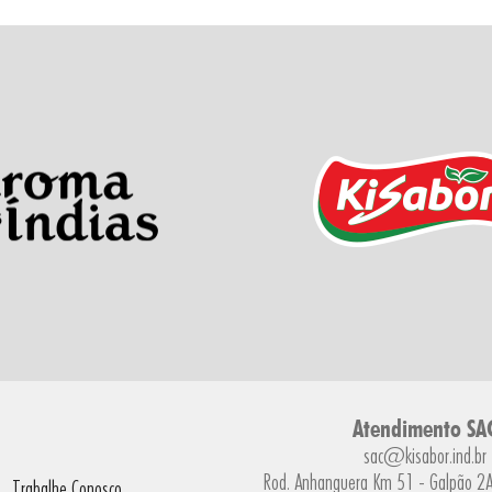
Atendimento SA
sac@kisabor.ind.br
Rod. Anhanguera Km 51 - Galpão 2A 
Trabalhe Conosco