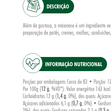
DESCRIÇÃO
Além de gostosa, a maionese é um ingrediente ver
preparação de patês, cremes, molhos, sanduíches,
INFORMAÇÃO NUTRICIONAL
Porções por embalagem: Cerca de 83 • Porção: 12
Por 100g (
12 g
, %VD*): Valor energético 163 kcal
Carboidratos 12 g (
1,4 g
, 0%), dos quais: Açúcares
Açúcares adicionados 6,1 g (
0,7 g
, 0%) • Gordura
2%), das quais: Gorduras saturadas 2,1 g (
0,3 g
,