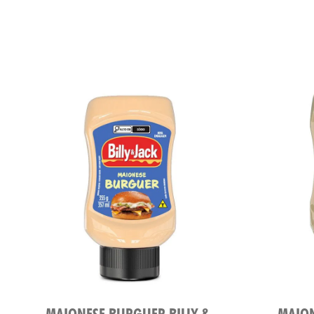
MAIONESE BURGUER BILLY &
MAION