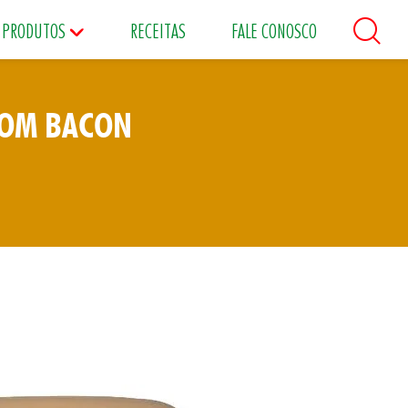
PRODUTOS
RECEITAS
FALE CONOSCO
COM BACON
áceos
Maioneses
Matinais
s
Food Service