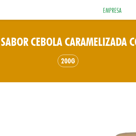
EMPRESA
 SABOR CEBOLA CARAMELIZADA 
 e Sobremesas
Especiarias
Grãos e Farin
200G
Sais
Sopas e Cremes
Tempero