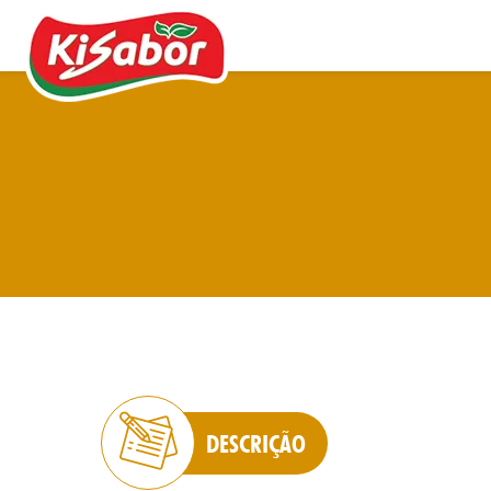
Acompanhamentos
Chás
Doces
Molhos
Pipocas
DESCRIÇÃO