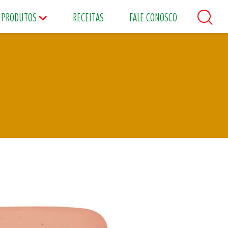
PRODUTOS
RECEITAS
FALE CONOSCO
áceos
Maioneses
Matinais
s
Food Service