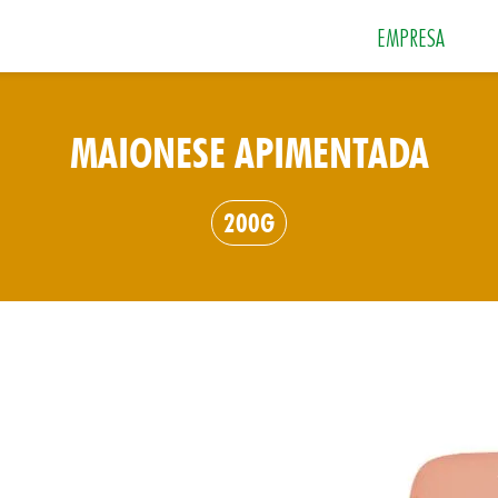
EMPRESA
MAIONESE APIMENTADA
 e Sobremesas
Especiarias
Grãos e Farin
200G
Sais
Sopas e Cremes
Tempero