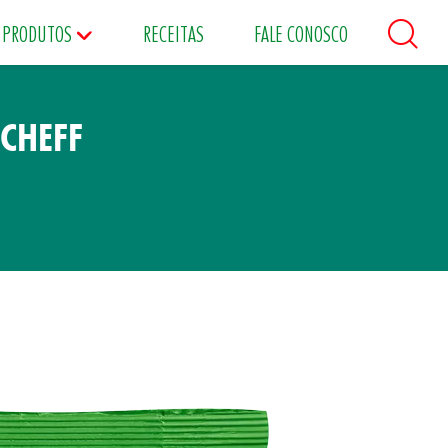
PRODUTOS
RECEITAS
FALE CONOSCO
'CHEFF
áceos
Maioneses
Matinais
s
Food Service