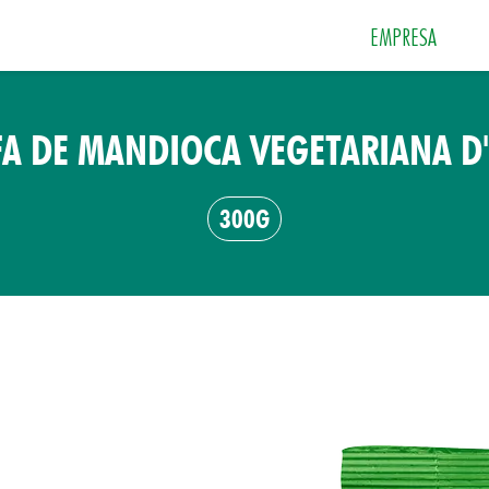
EMPRESA
A DE MANDIOCA VEGETARIANA D
 e Sobremesas
Especiarias
Grãos e Farin
300G
Sais
Sopas e Cremes
Tempero