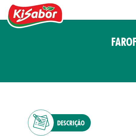
FAROF
Acompanhamentos
Chás
Doces
Molhos
Pipocas
DESCRIÇÃO