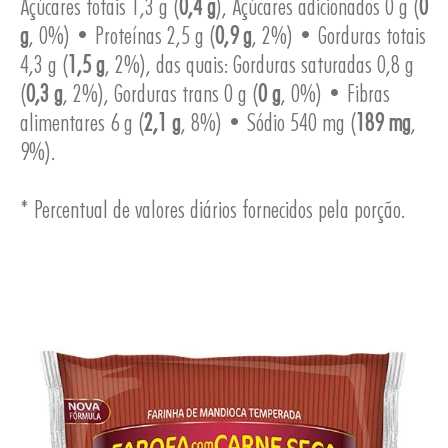
Açúcares totais 1,3 g (
0,4 g
), Açúcares adicionados 0 g (
0
g
, 0%) • Proteínas 2,5 g (
0,9 g
, 2%) • Gorduras totais
4,3 g (
1,5 g
, 2%), das quais: Gorduras saturadas 0,8 g
ESA
(
0,3 g
, 2%), Gorduras trans 0 g (
0 g
, 0%) • Fibras
alimentares 6 g (
2,1 g
, 8%) • Sódio 540 mg (
189 mg
,
9%).
* Percentual de valores diários fornecidos pela porção.