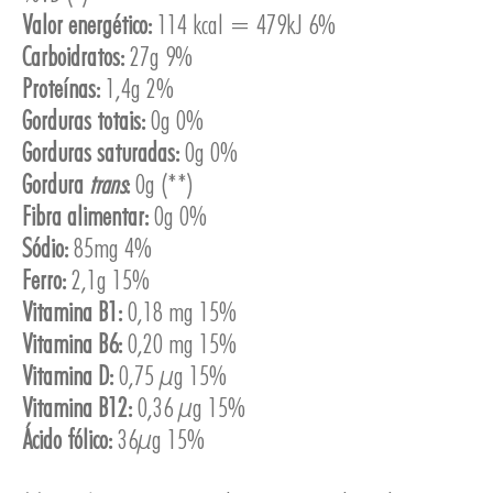
Valor energético:
114 kcal = 479kJ 6%
Carboidratos:
27g 9%
Proteínas:
1,4g 2%
Gorduras totais:
0g 0%
Gorduras saturadas:
0g 0%
ESA
Gordura
trans
:
0g (**)
Fibra alimentar:
0g 0%
Sódio:
85mg 4%
Ferro:
2,1g 15%
Vitamina B1:
0,18 mg 15%
Vitamina B6:
0,20 mg 15%
Vitamina D:
0,75 µg 15%
Vitamina B12:
0,36 µg 15%
Ácido fólico:
36µg 15%